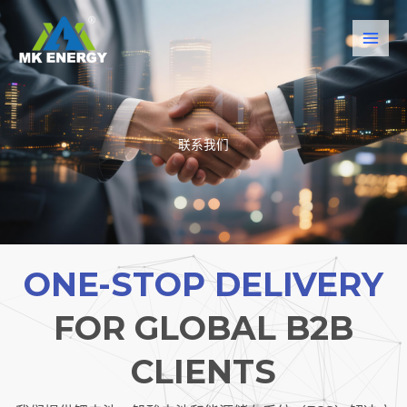
跳
至
内
容
联系我们
ONE-STOP DELIVERY
FOR GLOBAL B2B
CLIENTS